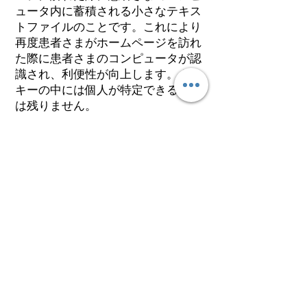
ュータ内に蓄積される小さなテキス
トファイルのことです。これにより
再度患者さまがホームページを訪れ
た際に患者さまのコンピュータが認
識され、利便性が向上します。クッ
キーの中には個人が特定できる情報
は残りません。
ほとんどのコンピュータのブラウザ
がクッキーを受け入れられるように
設定されていますが、ご使用のブラ
ウザでクッキーの受け入れを拒否す
る設定をすることも可能です。但
し、その結果、ホームページの一部
の機能が正常に作動しない場合があ
りますのでご了承ください。
2）他サイトのリンクについて
当院ホームページには、患者さまに
対し、有用な情報・サービスをご提
供するため他の医院の運営するホー